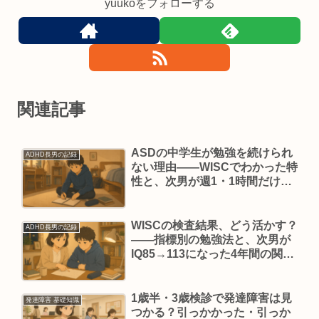
yuukoをフォローする
関連記事
ASDの中学生が勉強を続けられ
ADHD長男の記録
ない理由——WISCでわかった特
性と、次男が週1・1時間だけ続
けている話
WISCの検査結果、どう活かす？
ADHD長男の記録
——指標別の勉強法と、次男が
IQ85→113になった4年間の関わ
り方
1歳半・3歳検診で発達障害は見
発達障害 基礎知識
つかる？引っかかった・引っか