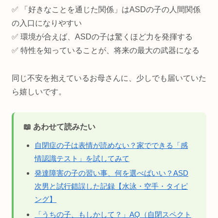
✅ 「好きなことを通じた関係」はASDの子の人間関係
の入口になりやすい
✅ 環境が合えば、ASDの子は驚くほど力を発揮する
✅ 特性を知っていることが、将来の最大の武器になる
同じ不安を抱えているお母さんに、少しでも届いていた
ら嬉しいです。
📖 あわせて読みたい
自閉症の子は表情が読めない？家でできる「感
情認識テスト」を試してみて
発達障害の子の習い事、何を選べばいい？ASD
次男と試行錯誤した記録【水泳・空手・タイピ
ング】
「うちの子、もしかして？」AQ（自閉スペクト