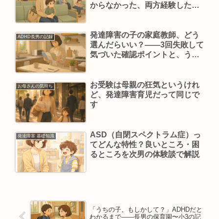
からなかった、両方経験した母
の話
発達障害の子の家庭教師、どう
ADHD長男の記録
選んだらいい？——3回失敗して
気づいた確認ポイントと、うち
が選んだ理由
お受験は母親の狂気というけれ
お母さんの気持ち
ど、発達障害育児だって同じで
す
ASD（自閉スペクトラム症）っ
発達障害 基礎知識
てどんな特性？良いところ・困
るところを次男の体験談で解説
「うちの子、もしかして？」ADHDだと
わかるまで——長男の保育園〜小3の記