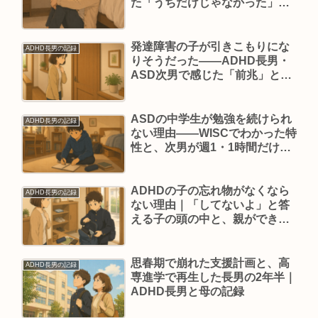
た「うちだけじゃなかった」場
面
発達障害の子が引きこもりにな
ADHD長男の記録
りそうだった——ADHD長男・
ASD次男で感じた「前兆」と、
親が実際にしたこと
ASDの中学生が勉強を続けられ
ADHD長男の記録
ない理由——WISCでわかった特
性と、次男が週1・1時間だけ続
けている話
ADHDの子の忘れ物がなくなら
ADHD長男の記録
ない理由｜「してないよ」と答
える子の頭の中と、親ができる
こと
思春期で崩れた支援計画と、高
ADHD長男の記録
専進学で再生した長男の2年半｜
ADHD長男と母の記録