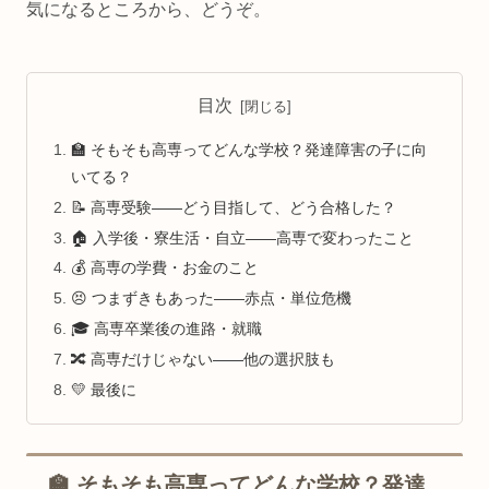
気になるところから、どうぞ。
目次
🏫 そもそも高専ってどんな学校？発達障害の子に向
いてる？
📝 高専受験——どう目指して、どう合格した？
🏠 入学後・寮生活・自立——高専で変わったこと
💰 高専の学費・お金のこと
😣 つまずきもあった——赤点・単位危機
🎓 高専卒業後の進路・就職
🔀 高専だけじゃない——他の選択肢も
💛 最後に
🏫 そもそも高専ってどんな学校？発達