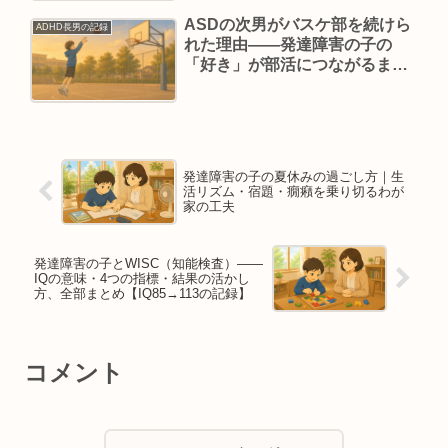
ASDの次男がバスケ部を続けら
ADHD長男の記録
れた理由——発達障害の子の
「好き」が部活につながるまで
の話
発達障害の子の夏休みの過ごし方｜生
活リズム・宿題・癇癪を乗り切るわが
家の工夫
発達障害の子とWISC（知能検査）——
IQの意味・4つの指標・結果の活かし
方、全部まとめ【IQ85→113の記録】
コメント