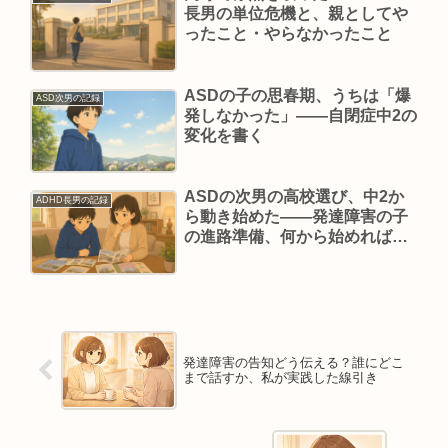
長男の単位危機と、親としてや
ったこと・やらなかったこと
ASDの子の思春期、うちは「爆
ASD次男の記録
発しなかった」——自閉症中2の
変化を書く
ASDの次男の高校選び、中2か
ADHD長男の記録
ら動き始めた——発達障害の子
の進路準備、何から始めればい
い？
発達障害の告知どう伝える？誰にどこ
まで話すか、私が実践した線引き