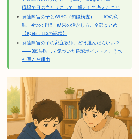
職場で目の当たりにして、親として考えたこと
発達障害の子とWISC（知能検査）——IQの意
味・4つの指標・結果の活かし方、全部まとめ
【IQ85→113の記録】
発達障害の子の家庭教師、どう選んだらいい？
——3回失敗して気づいた確認ポイントと、うち
が選んだ理由