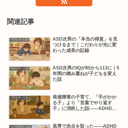
関連記事
ASD次男の「本当の得意」を見
ASD次男の記録
つけるまで｜こだわりが光に変
わった成長の記録
ASD次男のIQが85から113に｜5
ASD次男の記録
年間の積み重ねが子どもを変え
た話
発達障害の子育て、「手がかか
ASD次男の記録
る子」より「言葉でやり返す
子」に消耗した話——ADHDの
脳の仕組みがわかるまで
高専で赤点を取った——ADHD
ADHD長男の記録