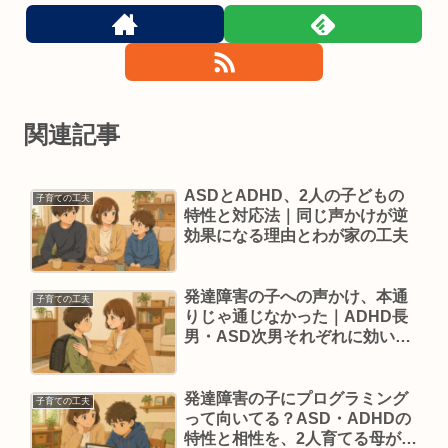
関連記事
ASDとADHD、2人の子どもの
子育ての工夫
特性と対応法｜同じ声かけが逆
効果になる理由とわが家の工夫
発達障害の子への声かけ、本通
子育ての工夫
りじゃ通じなかった｜ADHD長
男・ASD次男それぞれに効いた
伝え方
発達障害の子にプログラミング
子育ての工夫
って向いてる？ASD・ADHDの
特性と相性を、2人育てる母が考