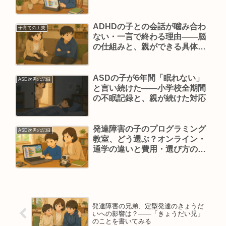
えてみた
ADHDの子との会話が噛み合わ
子育ての工夫
ない・一言で終わる理由——脳
の仕組みと、親ができる具体的
な関わり方
ASDの子が6年間「眠れない」
ASD次男の記録
と言い続けた——小学校全期間
の不眠記録と、親が続けた対応
発達障害の子のプログラミング
ASD次男の記録
教室、どう選ぶ？オンライン・
通学の違いと費用・選び方のポ
イント
発達障害の兄弟、定型発達のきょうだ
いへの影響は？——「きょうだい児」
のことを書いてみる