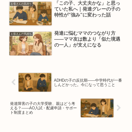
「この子、大丈夫かな」と思っ
お母さんの気持ち
ていた私へ｜発達グレーの子の
特性が”強み”に変わった話
発達に悩むママのつながり方
お母さんの気持ち
——ママ友は数より「似た境遇
の一人」が支えになる
ADHDの子の反抗期——中学時代が一番
しんどかった。今になって思うこと
発達障害の子の大学受験、親はどう考
える？——AO入試・配慮申請・サポー
ト制度まとめ