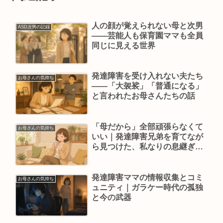
人の顔が覚えられない母と次男
ASD次男の記録
——芸能人も保育園ママも全員
同じに見える世界
発達障害を受け入れない夫たち
お母さんの気持ち
——「大袈裟」「普通になる」
と言われたお母さんたちの話
「母だから」全部頑張らなくて
お母さんの気持ち
いい｜発達障害兄弟を育てなが
ら見つけた、私なりの息継ぎの
仕方
発達障害ママの情報収集とコミ
お母さんの気持ち
ュニティ｜ガラケー時代の孤独
と今の武器