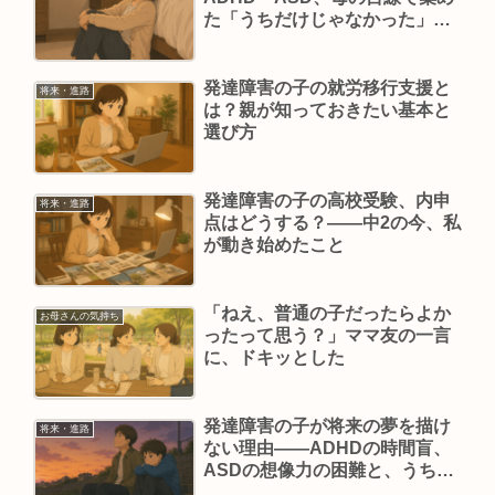
た「うちだけじゃなかった」場
面
発達障害の子の就労移行支援と
将来・進路
は？親が知っておきたい基本と
選び方
発達障害の子の高校受験、内申
将来・進路
点はどうする？——中2の今、私
が動き始めたこと
「ねえ、普通の子だったらよか
お母さんの気持ち
ったって思う？」ママ友の一言
に、ドキッとした
発達障害の子が将来の夢を描け
将来・進路
ない理由——ADHDの時間盲、
ASDの想像力の困難と、うちの
2人の記録