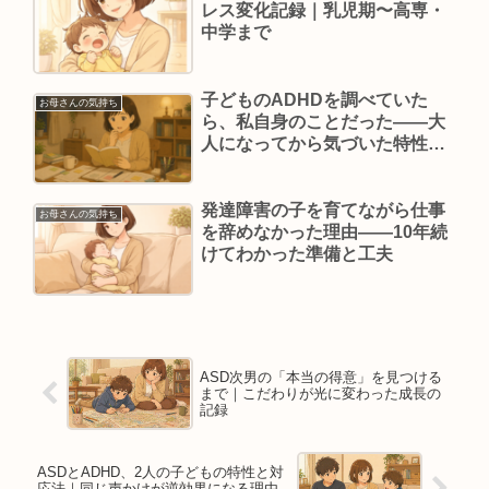
レス変化記録｜乳児期〜高専・
中学まで
子どものADHDを調べていた
お母さんの気持ち
ら、私自身のことだった——大
人になってから気づいた特性
と、年齢とともに楽になってい
った話
発達障害の子を育てながら仕事
お母さんの気持ち
を辞めなかった理由——10年続
けてわかった準備と工夫
ASD次男の「本当の得意」を見つける
まで｜こだわりが光に変わった成長の
記録
ASDとADHD、2人の子どもの特性と対
応法｜同じ声かけが逆効果になる理由