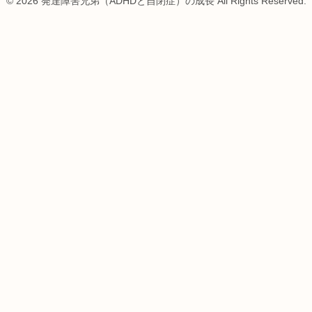
© 2026 発達障害兄弟（ADHDと自閉症）の成長 All Rights Reserved.