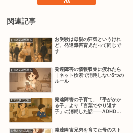
関連記事
お受験は母親の狂気というけれ
お母さんの気持ち
ど、発達障害育児だって同じで
す
発達障害の情報収集に疲れたら
お母さんの気持ち
｜ネット検索で消耗しない5つの
ルール
発達障害の子育て、「手がかか
ASD次男の記録
る子」より「言葉でやり返す
子」に消耗した話——ADHDの
脳の仕組みがわかるまで
発達障害兄弟を育てた母のスト
お母さんの気持ち