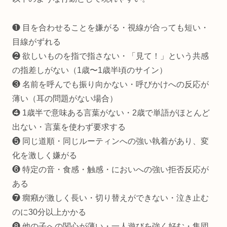
❶ 目を合わせることを嫌がる・視線が合っても短い・
目線がずれる
❷ 欲しいものを指で指さない・「見て！」という共感
の指差しがない（1歳〜1歳半頃のサイン）
❸ 名前を呼んでも振り向かない・呼びかけへの反応が
薄い（耳の問題がない場合）
❹ 1歳半で意味ある言葉がない・2歳で単語がほとんど
出ない・言葉を使わず要求する
❺ 同じ道順・同じルーティンへの強い執着があり、変
化を激しく嫌がる
❻ 特定の音・食感・触感・においへの強い拒否反応が
ある
❼ 癇癪が激しく長い・切り替えができない・泣き止む
のに30分以上かかる
❽ 他の子への関心が薄い・一人遊びを強く好む・集団