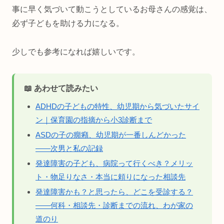
事に早く気づいて動こうとしているお母さんの感覚は、
必ず子どもを助ける力になる。
少しでも参考になれば嬉しいです。
📖 あわせて読みたい
ADHDの子どもの特性、幼児期から気づいたサイ
ン｜保育園の指摘から小3診断まで
ASDの子の癇癪、幼児期が一番しんどかった
——次男と私の記録
発達障害の子ども、病院って行くべき？メリッ
ト・物足りなさ・本当に頼りになった相談先
発達障害かも？と思ったら、どこを受診する？
——何科・相談先・診断までの流れ、わが家の
道のり