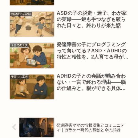
ンブル依存を防ぐために今でき
ること
ASDの子の脱走・迷子、わが家
ASD次男の記録
の実録——鍵も手つなぎも破ら
れた日々と、終わりが来た話
発達障害の子にプログラミング
子育ての工夫
って向いてる？ASD・ADHDの
特性と相性を、2人育てる母が考
えてみた
ADHDの子との会話が噛み合わ
子育ての工夫
ない・一言で終わる理由——脳
の仕組みと、親ができる具体的
な関わり方
発達障害ママの情報収集とコミュニテ
ィ｜ガラケー時代の孤独と今の武器