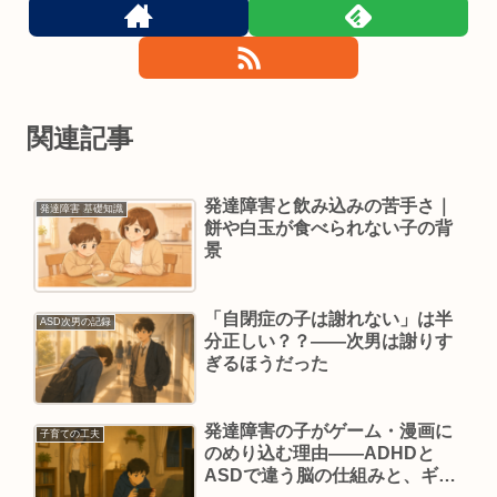
関連記事
発達障害と飲み込みの苦手さ｜
発達障害 基礎知識
餅や白玉が食べられない子の背
景
「自閉症の子は謝れない」は半
ASD次男の記録
分正しい？？——次男は謝りす
ぎるほうだった
発達障害の子がゲーム・漫画に
子育ての工夫
のめり込む理由——ADHDと
ASDで違う脳の仕組みと、ギャ