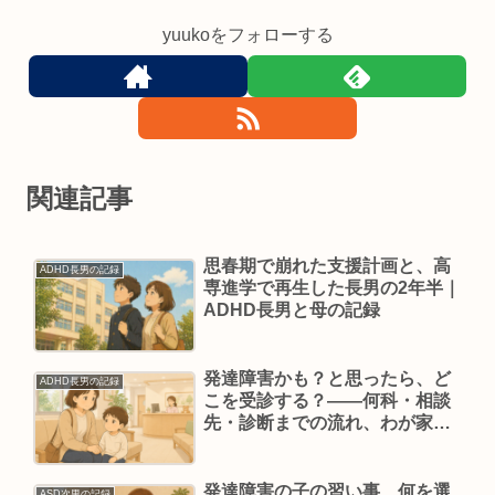
yuukoをフォローする
関連記事
思春期で崩れた支援計画と、高
ADHD長男の記録
専進学で再生した長男の2年半｜
ADHD長男と母の記録
発達障害かも？と思ったら、ど
ADHD長男の記録
こを受診する？——何科・相談
先・診断までの流れ、わが家の
道のり
発達障害の子の習い事、何を選
ASD次男の記録