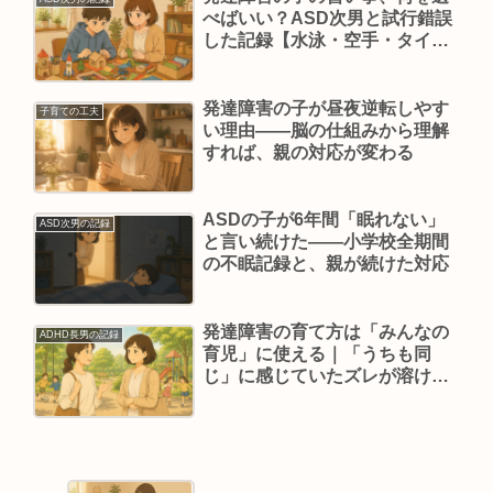
べばいい？ASD次男と試行錯誤
した記録【水泳・空手・タイピ
ング】
発達障害の子が昼夜逆転しやす
子育ての工夫
い理由——脳の仕組みから理解
すれば、親の対応が変わる
ASDの子が6年間「眠れない」
ASD次男の記録
と言い続けた——小学校全期間
の不眠記録と、親が続けた対応
発達障害の育て方は「みんなの
ADHD長男の記録
育児」に使える｜「うちも同
じ」に感じていたズレが溶けた
話