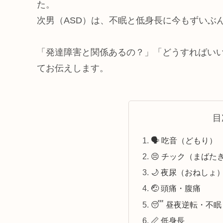
た。
次男（ASD）は、不眠と低身長に今もずいぶ
「発達障害と関係あるの？」「どうすればい
てお伝えします。
目
🗣️ 吃音（どもり）
😣 チック（まば
🌙 夜尿（おねしょ
🤕 頭痛・腹痛
😴 昼夜逆転・不眠
📏 低身長