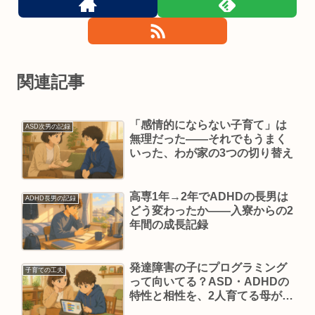
関連記事
「感情的にならない子育て」は
ASD次男の記録
無理だった——それでもうまく
いった、わが家の3つの切り替え
高専1年→2年でADHDの長男は
ADHD長男の記録
どう変わったか——入寮からの2
年間の成長記録
発達障害の子にプログラミング
子育ての工夫
って向いてる？ASD・ADHDの
特性と相性を、2人育てる母が考
えてみた