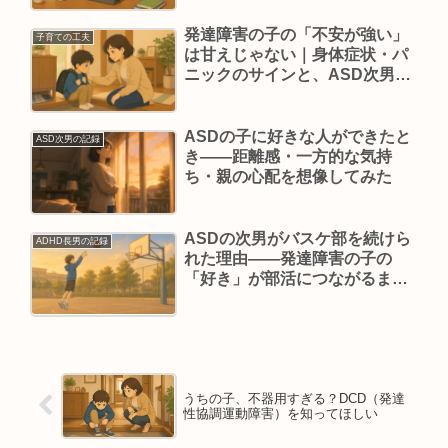
発達障害の子の「不安が強い」
子育ての工夫
は甘えじゃない｜身体症状・パ
ニックのサインと、ASD次男に
効いた3つのこと
ASDの子に好きな人ができたと
ASD次男の記録
き——距離感・一方的な気持
ち・親の心配を想像してみた
ASDの次男がバスケ部を続けら
ADHD長男の記録
れた理由——発達障害の子の
「好き」が部活につながるまで
の話
うちの子、不器用すぎる？DCD（発達
性協調運動障害）を知ってほしい