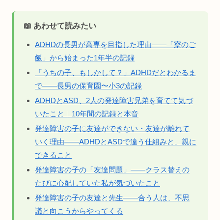
📖 あわせて読みたい
ADHDの長男が高専を目指した理由——「寮のご
飯」から始まった1年半の記録
「うちの子、もしかして？」ADHDだとわかるま
で——長男の保育園〜小3の記録
ADHDとASD、2人の発達障害兄弟を育てて気づ
いたこと｜10年間の記録と本音
発達障害の子に友達ができない・友達が離れて
いく理由——ADHDとASDで違う仕組みと、親に
できること
発達障害の子の「友達問題」——クラス替えの
たびに心配していた私が気づいたこと
発達障害の子の友達と先生——合う人は、不思
議と向こうからやってくる