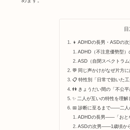
めます。
目
👦 ADHDの長男・ASD
ADHD（不注意優勢型
ASD（自閉スペクトラ
💬 同じ声かけがなぜ片方
📋 特性別「日常で効いた
👫 きょうだい間の「不公
✨ 二人が互いの特性を理解
📅 診断に至るまで——二
ADHDの長男——「お
ASDの次男——1歳頃